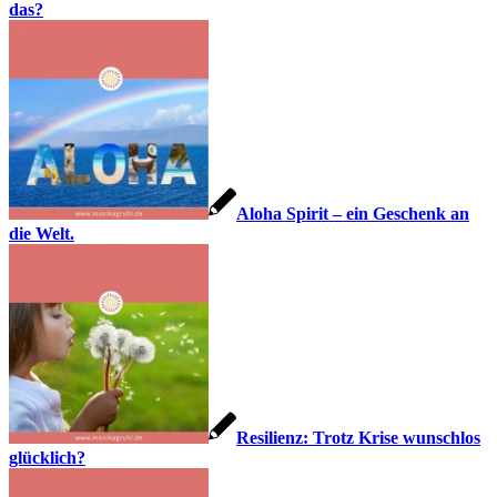
das?
Aloha Spirit – ein Geschenk an
die Welt.
Resilienz: Trotz Krise wunschlos
glücklich?