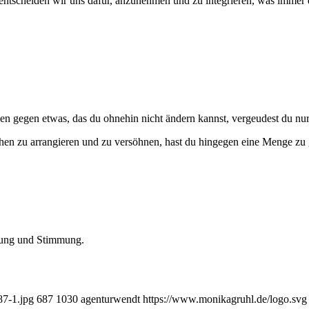
ntscheiden wir uns dafür, anzunehmen und zu integrieren, was immer da
nen gegen etwas, das du ohnehin nicht ändern kannst, vergeudest du nur
en zu arrangieren und zu versöhnen, hast du hingegen eine Menge zu g
ssung und Stimmung.
7-1.jpg
687
1030
agenturwendt
https://www.monikagruhl.de/logo.svg