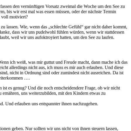
ir fassen den vernünftigen Vorsatz zweimal die Woche um den See zu
arm, bis wir erst mal was essen müssen, oder der nächste Termin
voll motiviert?
en zu lassen. Wie, wenn das „schlechte Gefühl“ gar nicht daher kommt,
edanke, dass wir uns pudelwohl fühlen würden, wenn wir stattdessen
aubt, weil wir uns aufoktroyiert hatten, um den See zu laufen.
 Wenn ich weiß, was mir guttut und Freude macht, dann mache ich das
cht allerdings nicht aus, ich muss es mir auch erlauben. Und diese
sind, nicht in Ordnung sind oder zumindest nicht ausreichen. Da ist
 weiterkommen ….
nn ist es genug? Und die noch entscheidendere Frage, ob wir nicht
zu ernähren, uns weiterzubilden, mit den Kindern etwas zu
ind. Und erlauben uns entspannter ihnen nachzugehen.
ionen geben. Nur sollten wir uns nicht von ihnen steuern lassen,