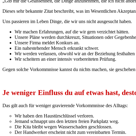
„Gib mir die Gelassenheit, die Dinge anzunehmen, die ich nicht ände
Dieses sehr bekannte Zitat beschreibt, was im Wesentlichen Akzeptan
Uns passieren im Leben Dinge, die wir uns nicht ausgesucht haben.
Wir machen Erfahrungen, auf die wir gern verzichtet hätten.
Unsere Pläne werden durchkreuzt, Situationen oder Gegebenhe
Unsere Firma meldet Konkurs an.
Ein nahestehender Mensch erkrankt schwer.
Wir werden verlassen, obwohl wir an der Beziehung festhalten
Wir scheitern an einer intensiv vorbereiteten Prüfung.
Gegen solche Vorkommnisse kannst du nichts machen, sie geschehen 
Je weniger Einfluss du auf etwas hast, des
Das gilt auch für weniger gravierende Vorkommnisse des Alltags:
Wir haben den Haustürschlüssel verloren.
Jemand schnappt uns den letzten freien Parkplatz weg.
Die Kita bleibt wegen Wasserschaden geschlossen.
Der Handwerker erscheint nicht zum vereinbarten Termin.