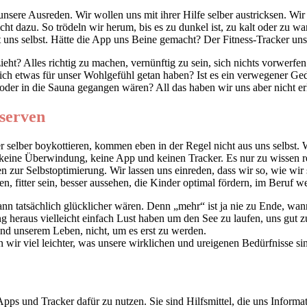
 unsere Ausreden. Wir wollen uns mit ihrer Hilfe selber austricksen. W
ht dazu. So trödeln wir herum, bis es zu dunkel ist, zu kalt oder zu w
t uns selbst. Hätte die App uns Beine gemacht? Der Fitness-Tracker uns 
zieht? Alles richtig zu machen, vernünftig zu sein, sich nichts vorwerf
klich etwas für unser Wohlgefühl getan haben? Ist es ein verwegener G
 oder in die Sauna gegangen wären? All das haben wir uns aber nicht erl
serven
r selber boykottieren, kommen eben in der Regel nicht aus uns selbst.
keine Überwindung, keine App und keinen Tracker. Es nur zu wissen rei
n zur Selbstoptimierung. Wir lassen uns einreden, dass wir so, wie wir 
n, fitter sein, besser aussehen, die Kinder optimal fördern, im Beruf
dann tatsächlich glücklicher wären. Denn „mehr“ ist ja nie zu Ende, wa
ng heraus vielleicht einfach Lust haben um den See zu laufen, uns gut 
nd unserem Leben, nicht, um es erst zu werden.
n wir viel leichter, was unsere wirklichen und ureigenen Bedürfnisse s
ps und Tracker dafür zu nutzen. Sie sind Hilfsmittel, die uns Informat