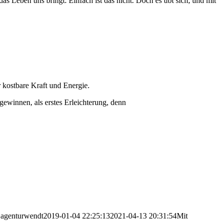
s Leben uns bringt. Einfach ist das nicht. Doch es übt sich, und mit
 kostbare Kraft und Energie.
ewinnen, als erstes Erleichterung, denn
agenturwendt
2019-01-04 22:25:13
2021-04-13 20:31:54
Mit