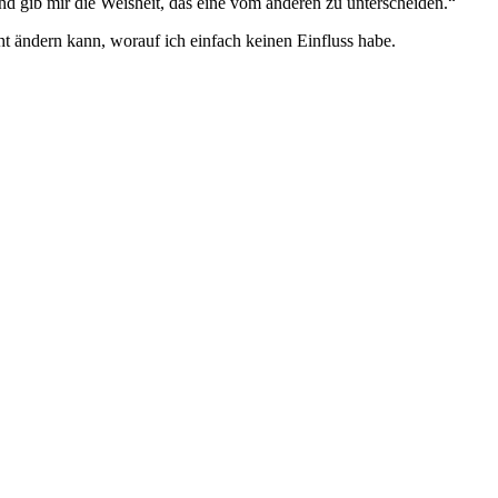
nd gib mir die Weisheit, das eine vom anderen zu unterscheiden.“
t ändern kann, worauf ich einfach keinen Einfluss habe.
.