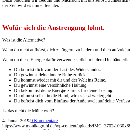
Dazu brauchen wir Geduld und Nachsicht mit uns selbst. Schließlich e
der Zeit wird es immer leichter.
Wofür sich die Anstrengung lohnt.
Was ist die Alternative?
Wenn du nicht aufhörst, dich zu ärgern, zu hadern und dich aufzuleh
Wenn du diese Energie dafür verwendest, dich mit dem Unabänderlich
Du befreist dich von der Last des Widerstandes.
Du gewinnst deine innere Ruhe zurück.
Du kommst wieder mit dir und der Welt ins Reine.
Du gewinnst eine versöhnliche Haltung.
Du bekommst deine Energie zurück für deine Lösung.
Du nimmst selbst in die Hand, wie es jetzt weitergeht.
Du befreist dich vom Einfluss der Außenwelt auf deine Verfa
Ist das nicht die Mühe wert?
4. Januar 2019
/
0 Kommentare
https://www.monikagruhl.de/wp-content/uploads/IMG_3702-1030x68