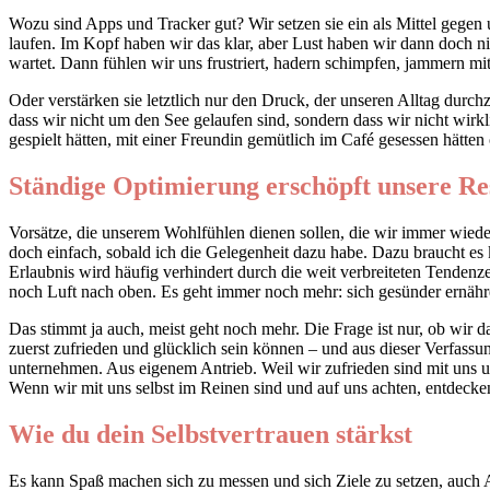
Wozu sind Apps und Tracker gut? Wir setzen sie ein als Mittel gegen
laufen. Im Kopf haben wir das klar, aber Lust haben wir dann doch nic
wartet. Dann fühlen wir uns frustriert, hadern schimpfen, jammern mi
Oder verstärken sie letztlich nur den Druck, der unseren Alltag durch
dass wir nicht um den See gelaufen sind, sondern dass wir nicht wir
gespielt hätten, mit einer Freundin gemütlich im Café gesessen hätten
Ständige Optimierung erschöpft unsere Re
Vorsätze, die unserem Wohlfühlen dienen sollen, die wir immer wiede
doch einfach, sobald ich die Gelegenheit dazu habe. Dazu braucht es 
Erlaubnis wird häufig verhindert durch die weit verbreiteten Tendenze
noch Luft nach oben. Es geht immer noch mehr: sich gesünder ernähre
Das stimmt ja auch, meist geht noch mehr. Die Frage ist nur, ob wir 
zuerst zufrieden und glücklich sein können – und aus dieser Verfassu
unternehmen. Aus eigenem Antrieb. Weil wir zufrieden sind mit uns u
Wenn wir mit uns selbst im Reinen sind und auf uns achten, entdecke
Wie du dein Selbstvertrauen stärkst
Es kann Spaß machen sich zu messen und sich Ziele zu setzen, auch Ap