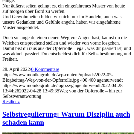
einige.
Nur äußerst selten gelingt es, ein eingefahrenes Muster von heute
auf morgen über Bord zu werfen.
Und Gewohnheiten bilden wir nicht nur im Handeln, auch was
unsere Gedanken und Gefühle angeht, haben wir eingefahrene
Muster ausgebildet.
Doch so lange du einen neuen Weg vor Augen hast, kannst du die
Weichen entsprechend stellen und wieder von vorne losgehen.
Damit bist du raus aus der Opferrolle – egal, was dir passiert ist, und
was aktuell passiert. Du entscheidest dich für Selbstbestimmung und
Freiheit.
28. April 2022
/
0 Kommentare
https://www.monikagruhl.de/wp-content/uploads/2022-05-
Blogbeitrag-Weg-von-der-Opferrolle.jpg
400
400
agenturwendt
https://www.monikagruhl.de/logo.svg
agenturwendt
2022-04-28
13:44:26
2022-04-28 13:49:35
Weg von der Opferrolle – hin zur
Selbstverantwortung
Resilienz
Selbstregulierung: Warum Disziplin auch
schaden kann