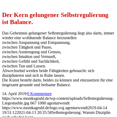
Der Kern gelungener Selbstregulierung
ist Balance.
Das Geheimnis gelungener Selbstregulierung liegt also darin, immer
wieder eine wohltuende Balance herzustellen
zwischen Anspannung und Entspannung,
zwischen Tätigkeit und Pause,
zwischen Anstrengung und Genuss,
zwischen Intuition und Vernunft,
zwischen Gefühl und Sachlichkeit,
zwischen Tun und Lassen.
Abwechselnd werden beide Fähigkeiten gebraucht: sich
disziplinieren und sich in Ruhe lassen.
Die Kunst besteht darin, beides zu können und einzusetzen für eine
insgesamt gesunde und heilsame Balance.
14. April 2019
/
0 Kommentare
https://www.monikagruhl.de/wp-content/uploads/Selbstregulierung-
Liegestuehle.jpg
667
1000
agenturwendt
https://www.monikagruhl.de/logo.svg
agenturwendt
2019-04-14
19:51:12
2021-04-13 20:35:58
Selbstregulierung: Warum Disziplin