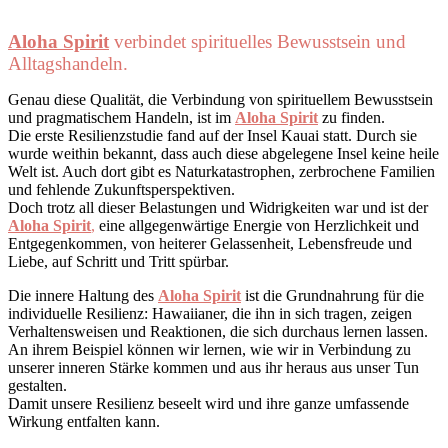
Aloha Spirit
verbindet spirituelles Bewusstsein und
Alltagshandeln.
Genau diese Qualität, die Verbindung von spirituellem Bewusstsein
und pragmatischem Handeln, ist im
Aloha Spirit
zu finden.
Die erste Resilienzstudie fand auf der Insel Kauai statt. Durch sie
wurde weithin bekannt, dass auch diese abgelegene Insel keine heile
Welt ist. Auch dort gibt es Naturkatastrophen, zerbrochene Familien
und fehlende Zukunftsperspektiven.
Doch trotz all dieser Belastungen und Widrigkeiten war und ist der
Aloha Spirit
,
eine allgegenwärtige Energie von Herzlichkeit und
Entgegenkommen, von heiterer Gelassenheit, Lebensfreude und
Liebe, auf Schritt und Tritt spürbar.
Die innere Haltung des
Aloha Spirit
ist die Grundnahrung für die
individuelle Resilienz: Hawaiianer, die ihn in sich tragen, zeigen
Verhaltensweisen und Reaktionen, die sich durchaus lernen lassen.
An ihrem Beispiel können wir lernen, wie wir in Verbindung zu
unserer inneren Stärke kommen und aus ihr heraus aus unser Tun
gestalten.
Damit unsere Resilienz beseelt wird und ihre ganze umfassende
Wirkung entfalten kann.