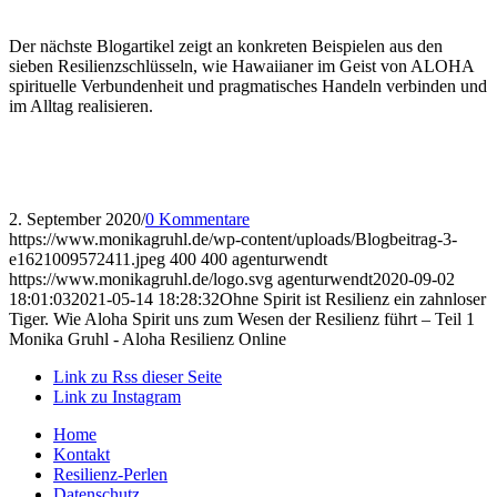
Der nächste Blogartikel zeigt an konkreten Beispielen aus den
sieben Resilienzschlüsseln, wie Hawaiianer im Geist von ALOHA
spirituelle Verbundenheit und pragmatisches Handeln verbinden und
im Alltag realisieren.
2. September 2020
/
0 Kommentare
https://www.monikagruhl.de/wp-content/uploads/Blogbeitrag-3-
e1621009572411.jpeg
400
400
agenturwendt
https://www.monikagruhl.de/logo.svg
agenturwendt
2020-09-02
18:01:03
2021-05-14 18:28:32
Ohne Spirit ist Resilienz ein zahnloser
Tiger. Wie Aloha Spirit uns zum Wesen der Resilienz führt – Teil 1
Monika Gruhl - Aloha Resilienz Online
Link zu Rss dieser Seite
Link zu Instagram
Home
Kontakt
Resilienz-Perlen
Datenschutz