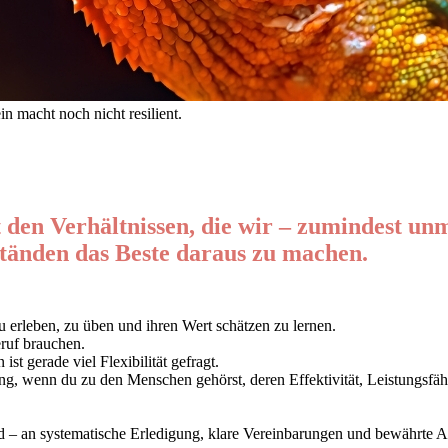
in macht noch nicht resilient.
den Verhältnissen, die wir – zumindest unm
tänden das Beste daraus zu machen.
u erleben, zu üben und ihren Wert schätzen zu lernen.
eruf brauchen.
 ist gerade viel
Flexibilität
gefragt.
, wenn du zu den Menschen gehörst, deren Effektivität, Leistungsfähigk
rd – an
systematische Erledigung
,
klare Vereinbarungen
und
bewährte A