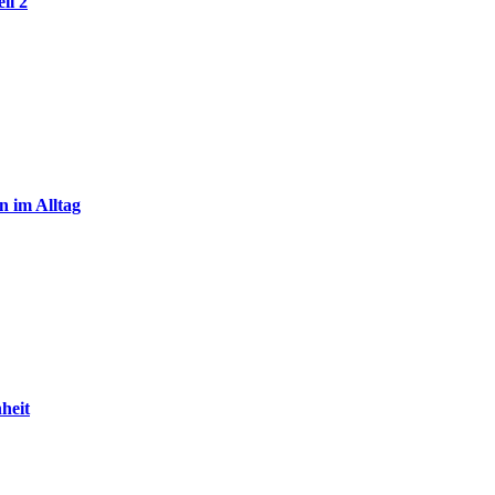
il 2
n im Alltag
heit