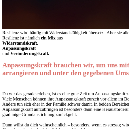
Resilienz wird häufig mit Widerstandsfähigkeit übersetzt. Aber sie alle
Resilienz ist nämlich
e
in Mix
aus
Widerstandskraft,
Anpassungskraft
und
Veränderungskraft.
.
Anpassungskraft brauchen wir, um uns mit 
arrangieren und unter den gegebenen Ums
Da wir das gerade erleben, ist es eine gute Zeit um Anpassungskraft z
Viele Menschen können
ihre Anpassungskraft zurzeit vor allem im B
Andere tun sich eher in der
Familie
schwer damit. In beiden Bereichen
Anpassungskraft aufzubringen ist besonders dann eine Herausforderung
gradlinige Grundausrichtung zurückgeht.
Dann willst du dich wahrscheinlich – besonders, wenn es stressig wi