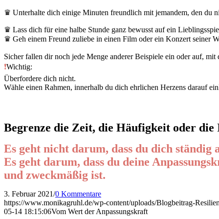
♛ Unterhalte dich einige Minuten freundlich mit jeman
dem, den du n
♛ Lass dich für eine halbe Stunde ganz bewusst auf ein Lieblingsspiel 
♛ Geh einem Freund zuliebe in einen Film oder ein Konzert seiner W
Sicher fallen dir noch jede Menge anderer Beispiele ein oder auf, mi
❗️
Wichtig:
Überfordere dich nicht.
Wähle einen Rahmen, innerhalb du dich ehrlichen Herzens darauf ein
.
Begrenze die Zeit, die Häufigkeit oder die I
Es geht nicht darum, dass du dich ständig 
Es geht darum, dass du deine Anpassungskraf
und zweckmäßig ist
.
3. Februar 2021
/
0 Kommentare
https://www.monikagruhl.de/wp-content/uploads/Blogbeitrag-Resil
05-14 18:15:06
Vom Wert der Anpassungskraft